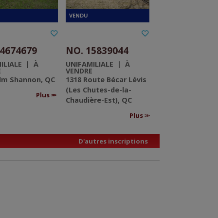
14674679
NO. 15839044
ILIALE | À
UNIFAMILIALE | À
E
VENDRE
Elm Shannon, QC
1318 Route Bécar Lévis
(Les Chutes-de-la-
Plus
Chaudière-Est), QC
Plus
D'autres inscriptions