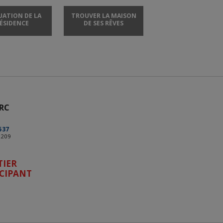
UATION DE LA
TROUVER LA MAISON
ÉSIDENCE
DE SES RÊVES
RC
537
2209
TIER
CIPANT