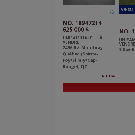
NO. 18947214
625 000 $
NO. 
UNIFAMILIALE | À
UNIFAM
VENDRE
VENDR
2496 Av. Montbray
9 Rue 
Québec (Sainte-
Foy/Sillery/Cap-
Rouge), QC
Plus