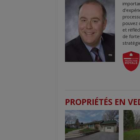
importan
d'expéri
processu
pouvez c
et réflé
de fort
stratégi
PROPRIÉTÉS EN VE