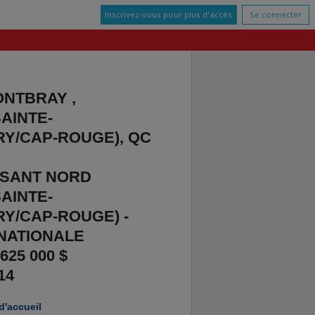
Inscrivez-vous pour plus d'accès
Se connecter
ONTBRAY ,
AINTE-
RY/CAP-ROUGE), QC
RSANT NORD
AINTE-
RY/CAP-ROUGE) -
NATIONALE
25 000 $
14
d'accueil