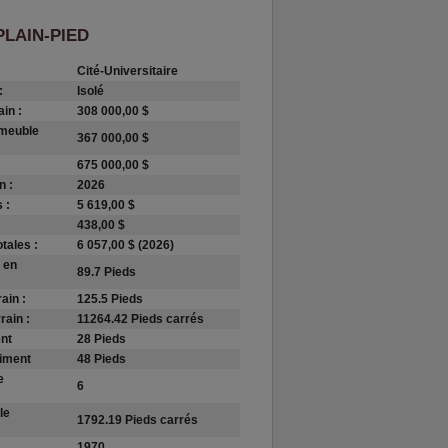
PLAIN-PIED
Cité-Universitaire
:
Isolé
ain :
308 000,00 $
mmeuble
367 000,00 $
675 000,00 $
n :
2026
 :
5 619,00 $
438,00 $
tales :
6 057,00 $ (2026)
 en
89.7 Pieds
ain :
125.5 Pieds
rain :
11264.42 Pieds carrés
nt
28 Pieds
timent
48 Pieds
e
6
le
1792.19 Pieds carrés
1970