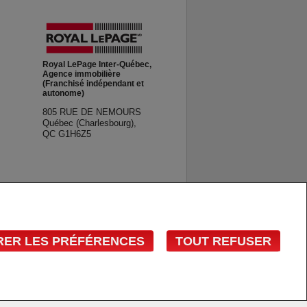
Royal LePage Inter-Québec,
Agence immobilière
(Franchisé indépendant et
autonome)
805 RUE DE NEMOURS
Québec (Charlesbourg),
QC G1H6Z5
e garantie ni représentation de quelque nature que
RER LES PRÉFÉRENCES
TOUT REFUSER
n of REALTORS® et l'Association canadienne de
 d'immeuble en tant que membres de l'ACI. Les
ces immobiliers que fournissent les courtiers et