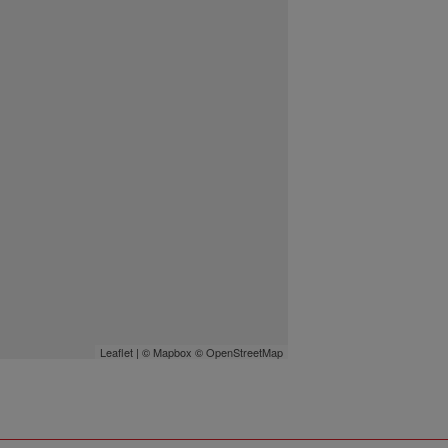
Leaflet
| ©
Mapbox
©
OpenStreetMap