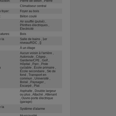
ruction:
Pierre de béton , Pierre
Climatiseur central
 foyer:
Foyer au bois
:
Béton coulé
Air soufflé (pulsé) ,
Plinthes électriques ,
Électricité
atures:
Bois
 la
Salle de bains , 1er
niveau/RDC , []
À un étage
Aucun voisin à l'arrière ,
Autoroute , Cégep ,
Garderie/CPE , Golf ,
Hôpital , Parc , Piste
u
cyclable , École primaire ,
École secondaire , Ski de
fond , Transport en
commun , Université ,
Boisé , Paysager ,
Escarpé , Plat
Asphalte , Double largeur
ou plus , Attaché , Attenant
, Ouvre-porte électrique
(garage)
 la
Système d'alarme
Municipalité