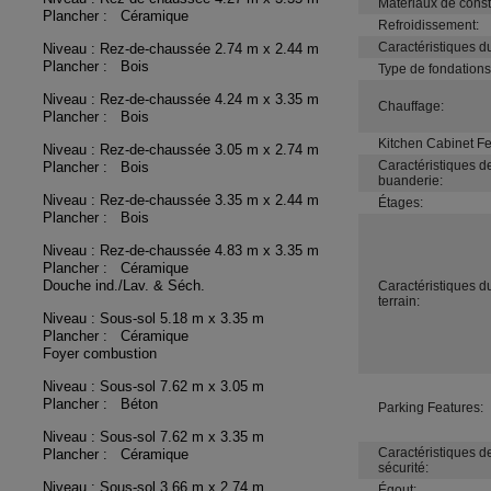
Matériaux de const
Plancher : Céramique
Refroidissement:
Caractéristiques du
Niveau : Rez-de-chaussée
2.74 m x 2.44 m
Plancher : Bois
Type de fondations
Niveau : Rez-de-chaussée
4.24 m x 3.35 m
Chauffage:
Plancher : Bois
Kitchen Cabinet Fe
Niveau : Rez-de-chaussée
3.05 m x 2.74 m
Caractéristiques de
Plancher : Bois
buanderie:
Niveau : Rez-de-chaussée
3.35 m x 2.44 m
Étages:
Plancher : Bois
Niveau : Rez-de-chaussée
4.83 m x 3.35 m
Plancher : Céramique
Douche ind./Lav. & Séch.
Caractéristiques d
terrain:
Niveau : Sous-sol
5.18 m x 3.35 m
Plancher : Céramique
Foyer combustion
Niveau : Sous-sol
7.62 m x 3.05 m
Plancher : Béton
Parking Features:
Niveau : Sous-sol
7.62 m x 3.35 m
Caractéristiques de
Plancher : Céramique
sécurité:
Niveau : Sous-sol
3.66 m x 2.74 m
Égout: