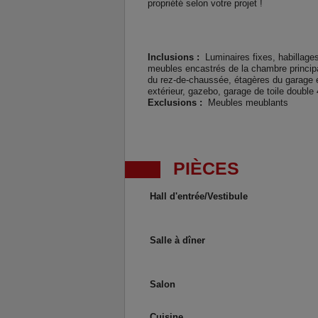
propriété selon votre projet !
Inclusions :
Luminaires fixes, habillages
meubles encastrés de la chambre principa
du rez-de-chaussée, étagères du garage et
extérieur, gazebo, garage de toile double 
Exclusions :
Meubles meublants
PIÈCES
Hall d'entrée/Vestibule
Salle à dîner
Salon
Cuisine