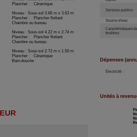
Plancher : Céramique
Services publics:
Niveau : Sous-sol
3.66 m x 3.63 m
Plancher : Plancher flottant
Source d'eau:
Chambre ou bureau
Caractéristiques d
Niveau : Sous-sol
4.22 m x 2.74 m
fenêtres:
Plancher : Plancher flottant
Chambre ou bureau
Niveau : Sous-sol
2.72 m x 1.50 m
Plancher : Céramique
Dépenses (annue
Bain-douche
Électricité :
Unités à revenu
Pi
TEUR
N
No
Re