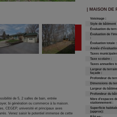
| MAISON DE 
Voisinage :
Style de bâtiment 
Évaluation du terr
Évaluation de l'i
:
Évaluation totale :
Année d'évaluatio
Taxes municipales
Taxe scolaire :
Taxes annuelles to
Largeur du terrain
façade :
Profondeur du terr
Dimensions du ter
Largeur du bâtime
Profondeur du bâ
ibilité de 5, 2 salles de bain, entrée
Nbre d'espaces d
stationnement :
loyer, bi génération ou commerce à la maison.
Superficie habitab
ces, CEGEP, université et principaux axes
(approx):
arrés. Venez saisir le potentiel immense de cette
Bâti en :