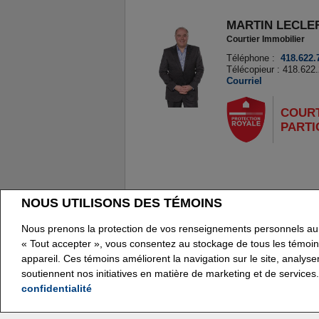
MARTIN LECLE
Courtier Immobilier
Téléphone :
418.622.
Télécopieur : 418.622
Courriel
COUR
PARTI
NOUS UTILISONS DES TÉMOINS
www.royallepage.ca
|
Politique de confidentialit
Tous les renseignements affichés sont jugés fiables
Nous prenons la protection de vos renseignements personnels au 
ce soit est donnée quant à l'exactitude desdits ren
« Tout accepter », vous consentez au stockage de tous les témoin
Ne vise pas à solliciter les acheteurs ou vendeurs, p
appareil. Ces témoins améliorent la navigation sur le site, analysent
soutiennent nos initiatives en matière de marketing et de services
REALTOR®, REALTORS® et le logo REALTOR® sont d
l'immeuble sont propriétaires. Les marques de comm
confidentialité
marques d'homologation S.I.A.® /MLS®, Service inter-a
agents d'immeuble membres de l'ACI.