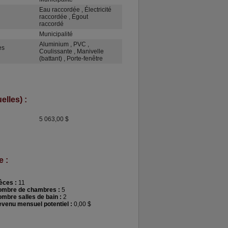
Eau raccordée , Électricité
raccordée , Égout
raccordé
Municipalité
Aluminium , PVC ,
es
Coulissante , Manivelle
(battant) , Porte-fenêtre
lles) :
5 063,00 $
e :
èces :
11
ombre de chambres :
5
mbre salles de bain :
2
venu mensuel potentiel :
0,00 $