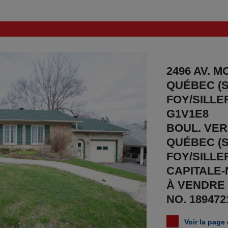
2496 AV. M
QUÉBEC (S
FOY/SILLE
G1V1E8
BOUL. VE
QUÉBEC (S
FOY/SILLE
CAPITALE-
À VENDRE 6
NO. 189472
Voir la page 