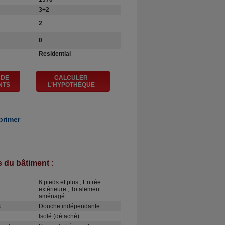
3+2
2
0
Residential
 DE
CALCULER
NTS
L'HYPOTHÈQUE
primer
s du bâtiment :
6 pieds et plus , Entrée
extérieure , Totalement
aménagé
:
Douche indépendante
Isolé (détaché)