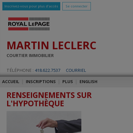
Inscrivez-vous pour plus d'accès
Se connecter
MARTIN LECLERC
COURTIER IMMOBILIER
TÉLÉPHONE :
418.622.7537
COURRIEL
ACCUEIL
|
INSCRIPTIONS
|
PLUS
|
ENGLISH
RENSEIGNEMENTS SUR
L'HYPOTHÈQUE